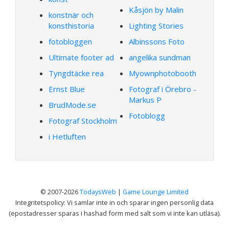
Kåsjön by Malin
konstnär och
konsthistoria
Lighting Stories
fotobloggen
Albinssons Foto
Ultimate footer ad
angelika sundman
Tyngdtäcke rea
Myownphotobooth
Ernst Blue
Fotograf i Örebro -
Markus P
BrudMode.se
Fotoblogg
Fotograf Stockholm
i Hetluften
© 2007-2026
TodaysWeb
|
Game Lounge Limited
Integritetspolicy: Vi samlar inte in och sparar ingen personlig data
(epostadresser sparas i hashad form med salt som vi inte kan utläsa).