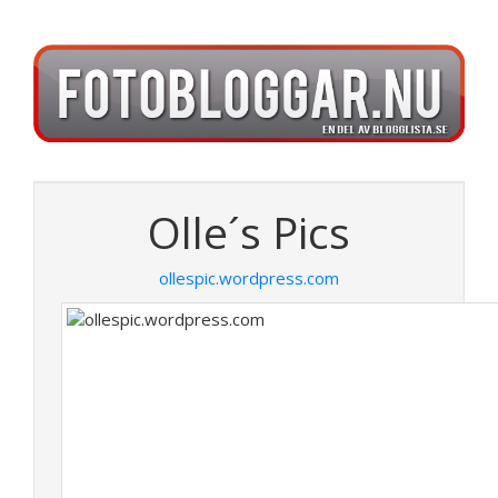
Olle´s Pics
ollespic.wordpress.com