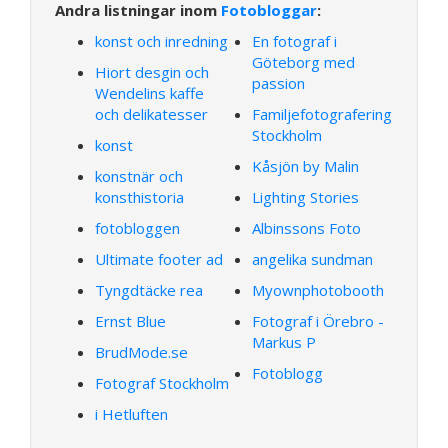
Andra listningar inom
Fotobloggar
:
konst och inredning
En fotograf i
Göteborg med
Hiort desgin och
passion
Wendelins kaffe
och delikatesser
Familjefotografering
Stockholm
konst
Kåsjön by Malin
konstnär och
konsthistoria
Lighting Stories
fotobloggen
Albinssons Foto
Ultimate footer ad
angelika sundman
Tyngdtäcke rea
Myownphotobooth
Ernst Blue
Fotograf i Örebro -
Markus P
BrudMode.se
Fotoblogg
Fotograf Stockholm
i Hetluften